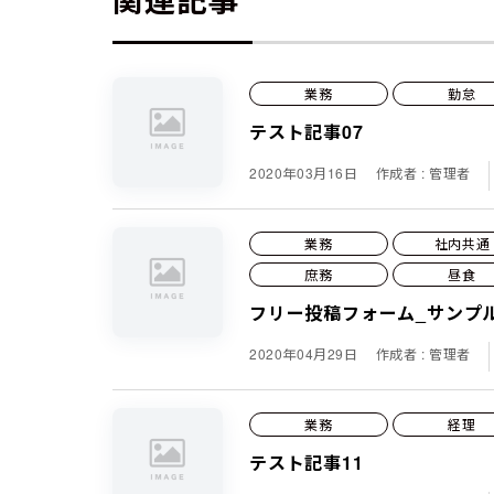
業務
勤怠
テスト記事07
2020年03月16日
作成者 : 管理者
業務
社内共通
庶務
昼食
フリー投稿フォーム_サンプ
2020年04月29日
作成者 : 管理者
業務
経理
テスト記事11