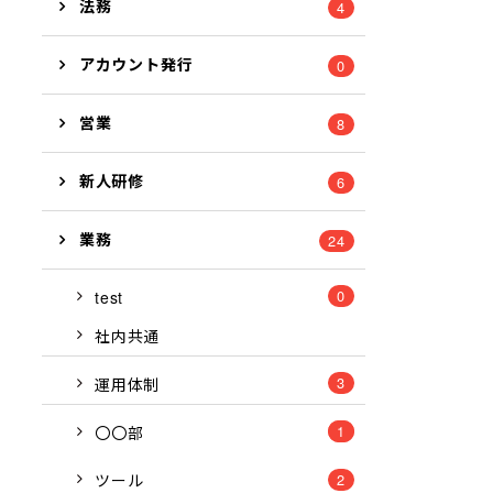
法務
4
アカウント発行
0
営業
8
新人研修
6
業務
24
0
test
社内共通
3
運用体制
1
8
〇〇部
ツール
2