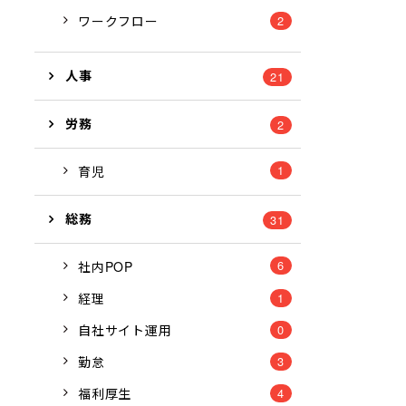
ワークフロー
2
人事
21
労務
2
1
育児
総務
31
6
社内POP
経理
1
自社サイト運用
0
勤怠
3
福利厚生
4