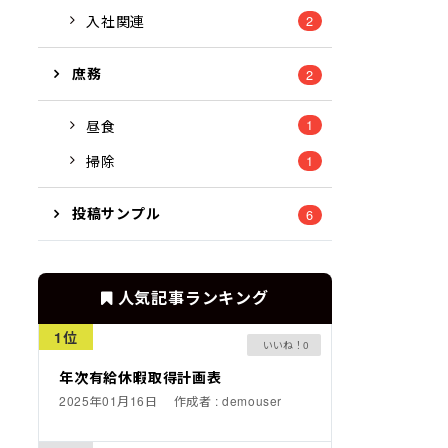
入社関連
2
庶務
2
1
昼食
掃除
1
投稿サンプル
6
人気記事ランキング
1位
0
年次有給休暇取得計画表
2025年01月16日
作成者 : demouser