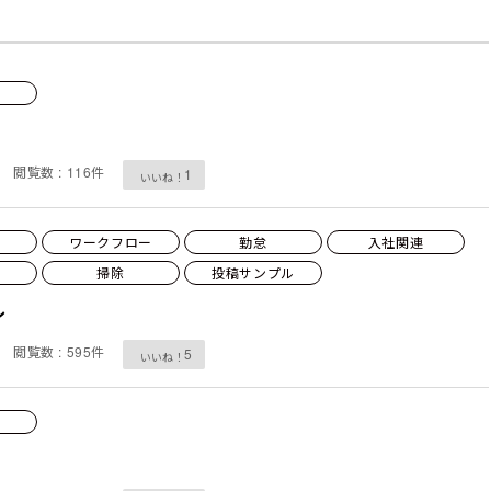
閲覧数 : 116件
1
ワークフロー
勤怠
入社関連
掃除
投稿サンプル
ル
閲覧数 : 595件
5