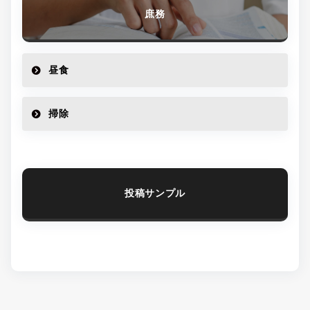
庶務
昼食
掃除
投稿サンプル