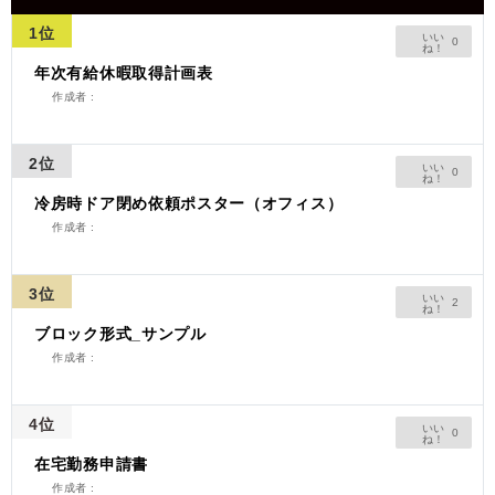
1位
0
年次有給休暇取得計画表
作成者 :
2位
0
冷房時ドア閉め依頼ポスター（オフィス）
作成者 :
3位
2
ブロック形式_サンプル
作成者 :
4位
0
在宅勤務申請書
作成者 :