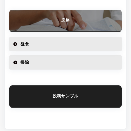
庶務
昼食
掃除
投稿サンプル