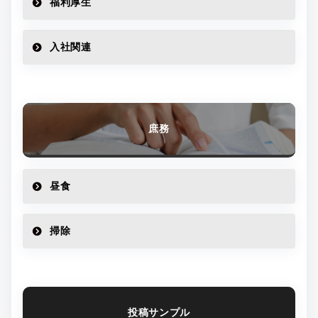
福利厚生
入社関連
庶務
昼食
掃除
投稿サンプル