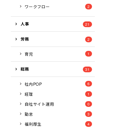
ワークフロー
2
人事
21
労務
2
1
育児
総務
31
6
社内POP
経理
1
自社サイト運用
0
勤怠
3
福利厚生
4