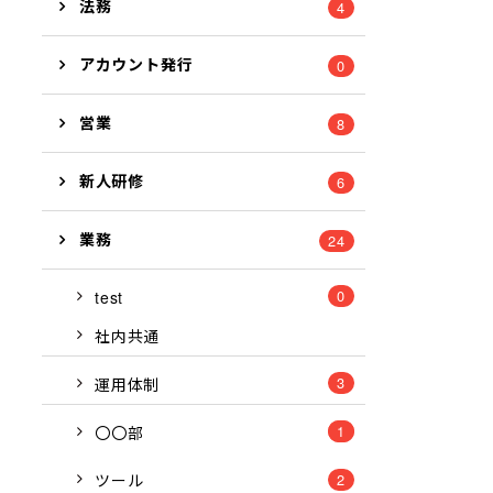
法務
4
アカウント発行
0
営業
8
新人研修
6
業務
24
0
test
社内共通
3
運用体制
1
8
〇〇部
ツール
2