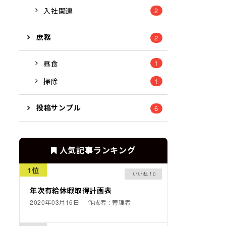
入社関連
2
庶務
2
1
昼食
掃除
1
投稿サンプル
6
人気記事ランキング
1位
0
年次有給休暇取得計画表
2020年03月16日
作成者 : 管理者