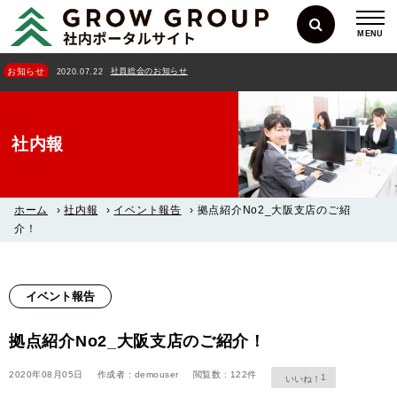
MENU
社員総会のお知らせ
お知らせ
2020.07.22
社内報
ホーム
›
社内報
›
イベント報告
›
拠点紹介No2_大阪支店のご紹
介！
イベント報告
拠点紹介No2_大阪支店のご紹介！
2020年08月05日
作成者 : demouser
閲覧数 : 122件
1