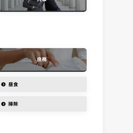
庶務
昼食
掃除