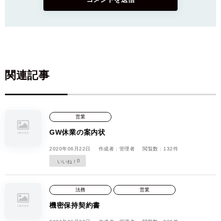
関連記事
営業
GW休業の案内状
2020年06月22日
作成者 : 管理者
閲覧数 : 132件
0
法務
営業
機密保持契約書