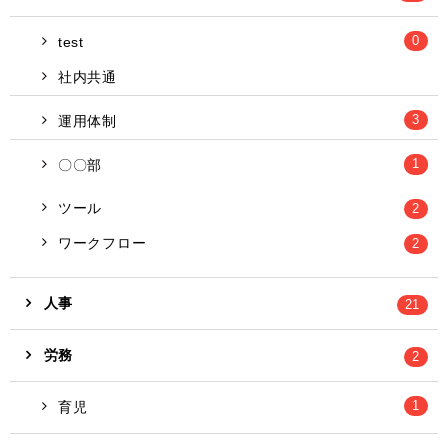
0
test
社内共通
3
運用体制
1
8
〇〇部
ツール
2
ワークフロー
2
人事
21
労務
2
1
育児