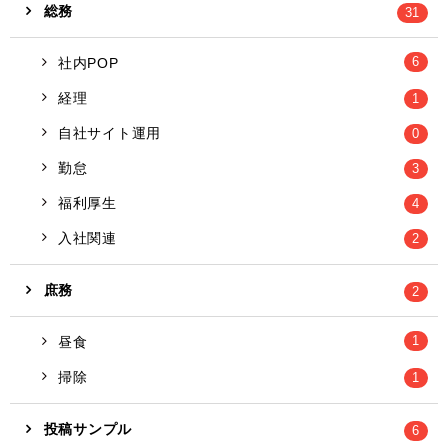
総務
31
6
社内POP
経理
1
自社サイト運用
0
勤怠
3
福利厚生
4
入社関連
2
庶務
2
1
昼食
掃除
1
投稿サンプル
6