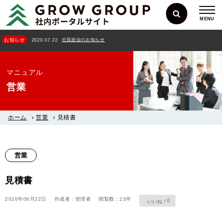
MENU
社員総会のお知らせ
お知らせ
2020.07.22
マニュアル
営業
ホーム
›
営業
›
見積書
営業
見積書
2020年06月22日
作成者 : 管理者
閲覧数 : 23件
0