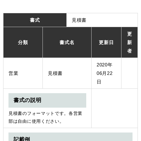
書式
見積書
更
分類
書式名
更新日
新
者
2020年
営業
見積書
06月22
日
書式の説明
見積書のフォーマットです。各営業
部は自由に使用ください。
記載例