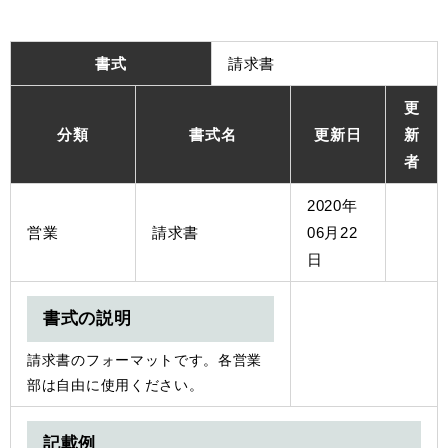
書式
請求書
更
分類
書式名
更新日
新
者
2020年
営業
請求書
06月22
日
書式の説明
請求書のフォーマットです。各営業
部は自由に使用ください。
記載例