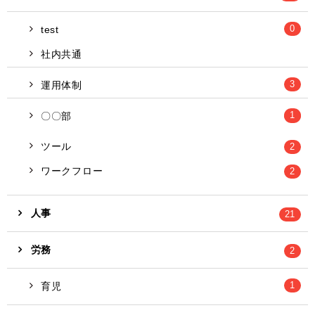
0
test
社内共通
3
運用体制
1
8
〇〇部
ツール
2
ワークフロー
2
人事
21
労務
2
1
育児