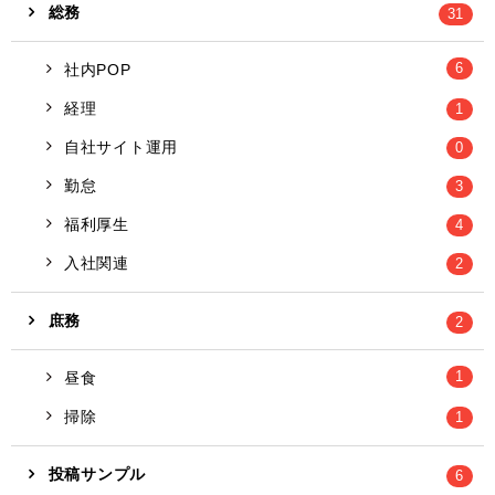
総務
31
6
社内POP
経理
1
自社サイト運用
0
勤怠
3
福利厚生
4
入社関連
2
庶務
2
1
昼食
掃除
1
投稿サンプル
6