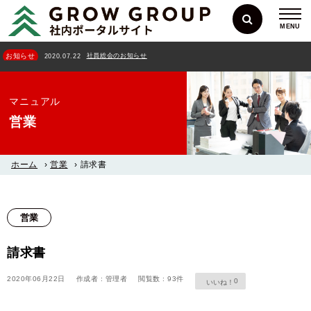
MENU
社員総会のお知らせ
お知らせ
2020.07.22
マニュアル
営業
ホーム
›
営業
›
請求書
営業
請求書
2020年06月22日
作成者 : 管理者
閲覧数 : 93件
0